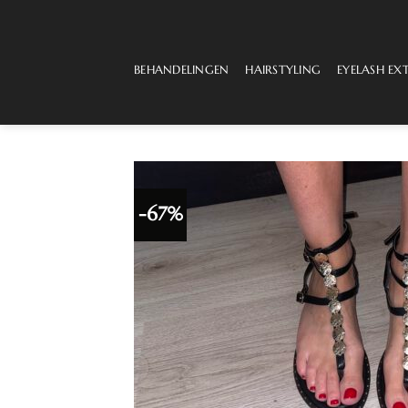
Ga
naar
inhoud
BEHANDELINGEN
HAIRSTYLING
EYELASH EX
-67%