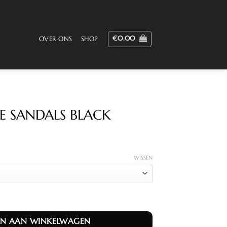
€
0.00
OVER ONS
SHOP
 SANDALS BLACK
ijke
dige
WISSEN
.00.
 aantal
N AAN WINKELWAGEN