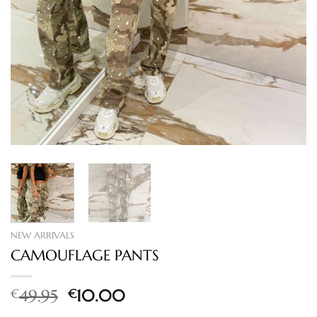
NEW ARRIVALS
CAMOUFLAGE PANTS
Oorspronkelijke
Huidige
€
49.95
€
10.00
prijs
prijs