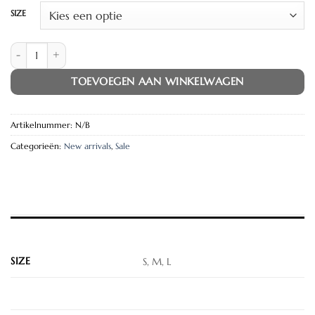
was:
is:
SIZE
€49.95.
€10.00.
CAMOUFLAGE PANTS aantal
TOEVOEGEN AAN WINKELWAGEN
Artikelnummer:
N/B
Categorieën:
New arrivals
,
Sale
EXTRA INFORMATIE
SIZE
S, M, L