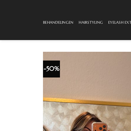
Ga
naar
inhoud
BEHANDELINGEN
HAIRSTYLING
EYELASH EX
-50%