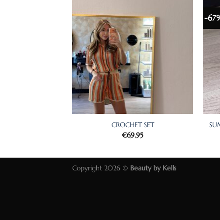
-67
+
+
CROCHET SET
SU
€
69.95
Copyright 2026 ©
Beauty by Kells