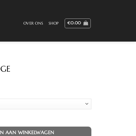
€
0.00
OVER ONS
SHOP
IGE
ijke
ge
0.
N AAN WINKELWAGEN